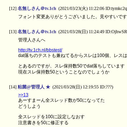
[12]
名無しさん＠tv.1ch
(2021/03/23(火) 11:22:06 ID:tymkc2
フォント変更ありがとうございました。見やすいです
[13]
名無しさん＠tv.1ch
(2021/03/28(日) 11:24:49 ID:OjhwS
管理人さんへ
http://tv.1ch.nl/bbstest/
dat落ちのテストも兼ねてるからスレは100個、レスは
とあるのですが、スレ保持数50でdat落ちしています
現在スレ保持数50ということなのでしょうか
[14]
粘菌@管理人 ★
(2021/03/28(日) 12:19:55 ID:???)
>>13
あーすまーん全スレッド数が50になってた
どうしよう
全スレッドを100に設定しなおす
注意書きを50に修正する