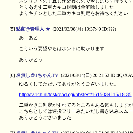
スクリプトの手直しが必要なので今しばらく待ってく
とりあえず二重カキコ規制は全解除しました
よりキチンとした二重カキコ判定をお待ちください
[5]
粘菌@管理人 ★
(2021/03/08(月) 19:37:49 ID:???)
あ、あと
こういう要望やらはホントに助かります
ありがとう
[6]
名無し＠1ちゃんTV
(2021/03/14(日) 20:21:52 ID:dQsX
ゆるくしてただいてありがとうございました。
http://tv.1ch.nl/test/read.cgi/bbstest/1615034115/18-35
二重かきこ判定がずれてるところもある気もしますが
こちらとしては連投フリーみたいだし書き込みスムー
ありがとうございました