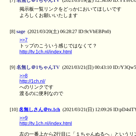
[7]
名無し＠1ちゃんTV
(2021/03/19(金) 12:54:00 ID:YxYeU
掲示板一覧リンクをどっかにおいてほしいです
よろしくお願いいたします
[8]
sage
(2021/03/20(土) 06:28:27 ID:9cVbEBPn0)
>>7
トップのこういう感じではなくて？
http://tv.1ch.nl/index.html
[9]
名無し＠1ちゃんTV
(2021/03/21(日) 00:43:10 ID:/Y3Qw
>>8
http://1ch.nl/
へのリンクです
渡るのに便利なので
[10]
名無しさん＠tv.1ch
(2021/03/21(日) 12:09:26 ID:pD4sl
>>9
http://tv.1ch.nl/index.html
左の一番上から2行目に「１ちゃんぬるへ」というリ