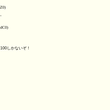
qZ0)
。
RdC0)
100しかないぞ！