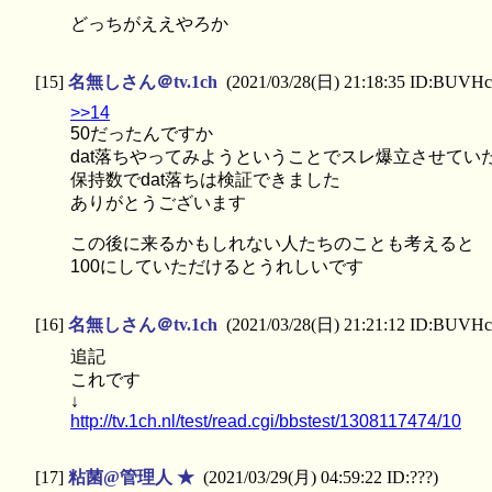
どっちがええやろか
[15]
名無しさん＠tv.1ch
(2021/03/28(日) 21:18:35 ID:BUVH
>>14
50だったんですか
dat落ちやってみようということでスレ爆立させてい
保持数でdat落ちは検証できました
ありがとうございます
この後に来るかもしれない人たちのことも考えると
100にしていただけるとうれしいです
[16]
名無しさん＠tv.1ch
(2021/03/28(日) 21:21:12 ID:BUVH
追記
これです
↓
http://tv.1ch.nl/test/read.cgi/bbstest/1308117474/10
[17]
粘菌@管理人 ★
(2021/03/29(月) 04:59:22 ID:???)