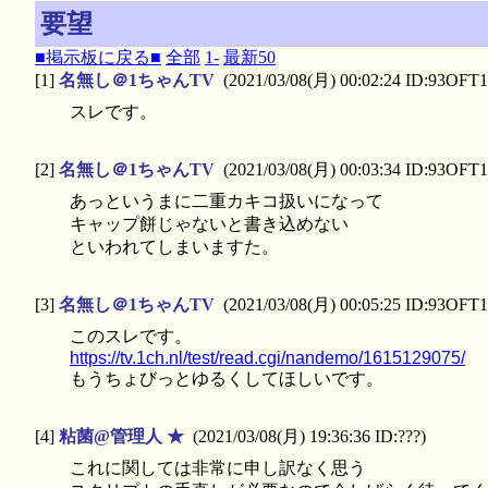
要望
■掲示板に戻る■
全部
1-
最新50
[1]
名無し＠1ちゃんTV
(2021/03/08(月) 00:02:24 ID:93OFT1
スレです。
[2]
名無し＠1ちゃんTV
(2021/03/08(月) 00:03:34 ID:93OFT1
あっというまに二重カキコ扱いになって
キャップ餅じゃないと書き込めない
といわれてしまいますた。
[3]
名無し＠1ちゃんTV
(2021/03/08(月) 00:05:25 ID:93OFT1
このスレです。
https://tv.1ch.nl/test/read.cgi/nandemo/1615129075/
もうちょびっとゆるくしてほしいです。
[4]
粘菌@管理人 ★
(2021/03/08(月) 19:36:36 ID:???)
これに関しては非常に申し訳なく思う