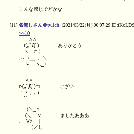
こんな感じでどかな
[11]
名無しさん＠tv.1ch
(2021/03/22(月) 00:07:29 ID:fKoLDS
>>10
∧∧
r(,,ﾟДﾟ) ありがとう
ヽ ⊂ 〉
.～〈__, 、＼
└' ヽ,_〉
∧∧
r-(,,ﾟДﾟ)つ ござい
｀７ ,.-､ )
`´
（＼_∩
(＼ ∨ ましたあああ
. Vｿ |
（／し