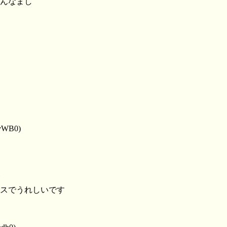
んなまし
AvWB0)
スでうれしいです