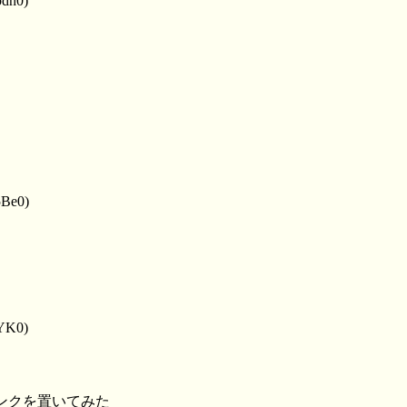
bdh0)
5Be0)
TYK0)
ンクを置いてみた