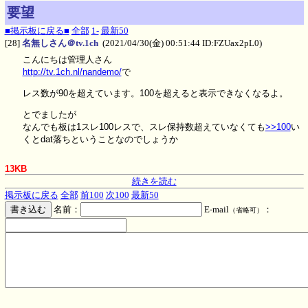
要望
■掲示板に戻る■
全部
1-
最新50
[28]
名無しさん＠tv.1ch
(2021/04/30(金) 00:51:44 ID:FZUax2pL0)
こんにちは管理人さん
http://tv.1ch.nl/nandemo/
で
レス数が90を超えています。100を超えると表示できなくなるよ。
とでましたが
なんでも板は1スレ100レスで、スレ保持数超えていなくても
>>100
い
くとdat落ちということなのでしょうか
13KB
続きを読む
掲示板に戻る
全部
前100
次100
最新50
名前：
E-mail
：
（省略可）