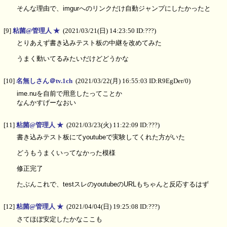
そんな理由で、imgurへのリンクだけ自動ジャンプにしたかったと
[9]
粘菌@管理人 ★
(2021/03/21(日) 14:23:50 ID:???)
とりあえず書き込みテスト板の中継を改めてみた
うまく動いてるみたいだけどどうかな
[10]
名無しさん＠tv.1ch
(2021/03/22(月) 16:55:03 ID:R9EgDer/0)
ime.nuを自前で用意したってことか
なんかすげーなおい
[11]
粘菌@管理人 ★
(2021/03/23(火) 11:22:09 ID:???)
書き込みテスト板にてyoutubeで実験してくれた方がいた
どうもうまくいってなかった模様
修正完了
たぶんこれで、testスレのyoutubeのURLもちゃんと反応するはず
[12]
粘菌@管理人 ★
(2021/04/04(日) 19:25:08 ID:???)
さてほぼ安定したかなここも