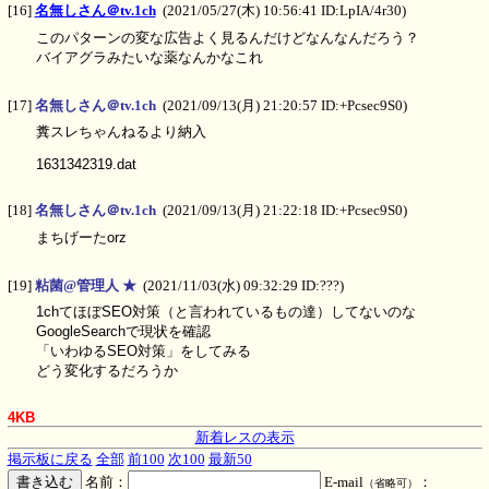
[16]
名無しさん＠tv.1ch
(2021/05/27(木) 10:56:41 ID:LpIA/4r30)
このパターンの変な広告よく見るんだけどなんなんだろう？
バイアグラみたいな薬なんかなこれ
[17]
名無しさん＠tv.1ch
(2021/09/13(月) 21:20:57 ID:+Pcsec9S0)
糞スレちゃんねるより納入
1631342319.dat
[18]
名無しさん＠tv.1ch
(2021/09/13(月) 21:22:18 ID:+Pcsec9S0)
まちげーたorz
[19]
粘菌@管理人 ★
(2021/11/03(水) 09:32:29 ID:???)
1chてほぼSEO対策（と言われているもの達）してないのな
GoogleSearchで現状を確認
「いわゆるSEO対策」をしてみる
どう変化するだろうか
4KB
新着レスの表示
掲示板に戻る
全部
前100
次100
最新50
名前：
E-mail
：
（省略可）