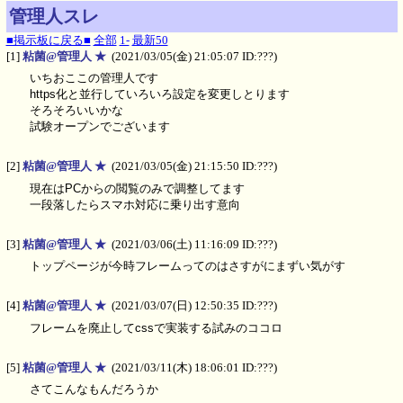
管理人スレ
■掲示板に戻る■
全部
1-
最新50
[1]
粘菌@管理人 ★
(2021/03/05(金) 21:05:07 ID:???)
いちおここの管理人です
https化と並行していろいろ設定を変更しとります
そろそろいいかな
試験オープンでございます
[2]
粘菌@管理人 ★
(2021/03/05(金) 21:15:50 ID:???)
現在はPCからの閲覧のみで調整してます
一段落したらスマホ対応に乗り出す意向
[3]
粘菌@管理人 ★
(2021/03/06(土) 11:16:09 ID:???)
トップページが今時フレームってのはさすがにまずい気がす
[4]
粘菌@管理人 ★
(2021/03/07(日) 12:50:35 ID:???)
フレームを廃止してcssで実装する試みのココロ
[5]
粘菌@管理人 ★
(2021/03/11(木) 18:06:01 ID:???)
さてこんなもんだろうか