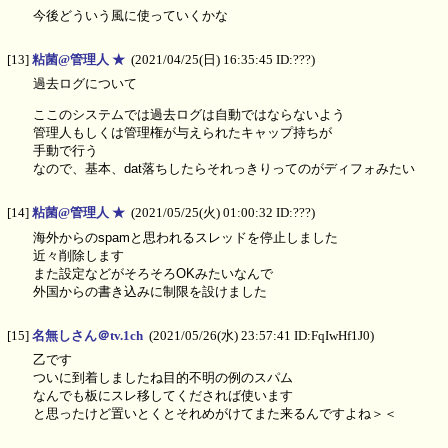
今後どういう風に使っていくかな
[13]
粘菌@管理人 ★
(2021/04/25(日) 16:35:45 ID:???)
過去ログについて
ここのシステムでは過去ログは自動ではならないよう
管理人もしくは管理権が与えられたキャップ持ちが
手動で行う
なので、基本、dat落ちしたらそれっきりってのがディフォみたい
[14]
粘菌@管理人 ★
(2021/05/25(火) 01:00:32 ID:???)
海外からのspamと思われるスレッドを停止しました
近々削除します
また設定などがそろそろOKみたいなんで
外国からの書き込みに制限を設けました
[15]
名無しさん＠tv.1ch
(2021/05/26(水) 23:57:41 ID:FqIwHf1J0)
乙です
ついに到着しましたね目的不明の例のスパム
なんでも板にスレ移してくだされば使います
と思ったけど置いとくとそれめがけてまた来るんですよね＞＜