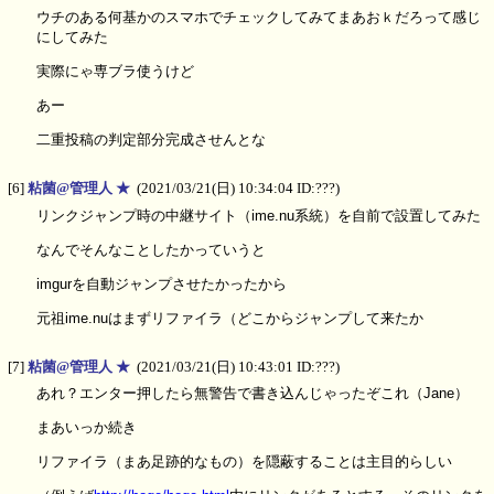
ウチのある何基かのスマホでチェックしてみてまあおｋだろって感じ
にしてみた
実際にゃ専ブラ使うけど
あー
二重投稿の判定部分完成させんとな
[6]
粘菌@管理人 ★
(2021/03/21(日) 10:34:04 ID:???)
リンクジャンプ時の中継サイト（ime.nu系統）を自前で設置してみた
なんでそんなことしたかっていうと
imgurを自動ジャンプさせたかったから
元祖ime.nuはまずリファイラ（どこからジャンプして来たか
[7]
粘菌@管理人 ★
(2021/03/21(日) 10:43:01 ID:???)
あれ？エンター押したら無警告で書き込んじゃったぞこれ（Jane）
まあいっか続き
リファイラ（まあ足跡的なもの）を隠蔽することは主目的らしい