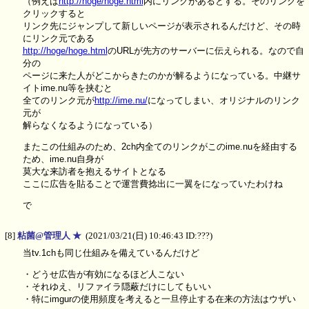
（例えば
http://hoge/hoge.html
内にリンクがあるとする。そのリンクを
クリックすると
リンク先にジャンプして新しいページが表示されるんだけど、その時
にリンク元である
http://hoge/hoge.html
のURLが先方のサーバーに伝えられる。なので自
分の
ページに来た人がどこからきたのかが解るようになっている。中継サ
イトime.nu等を挟むと
全てのリンク元が
http://ime.nu/
になってしまい、オリジナルのリンク
元が
解らなくなるようになっている）
またこの仕組みのため、2ch内全てのリンクがこのime.nuを経由する
ため、ime.nu自身が
莫大な来訪者を抱えるサイトとなる
ここに広告を貼ることで運営費捻出に一翼をになっていたわけね
で
[8]
粘菌@管理人 ★
(2021/03/21(日) 10:46:43 ID:???)
当tv.1chも同じ仕組みを備えているんだけど
・どうせ広告が有効になるほど人こない
・それゆえ、リファイラ隠蔽だけにしてもいい
・特にimgurの使用頻度を考えると一旦停止する在来の方法はウザい