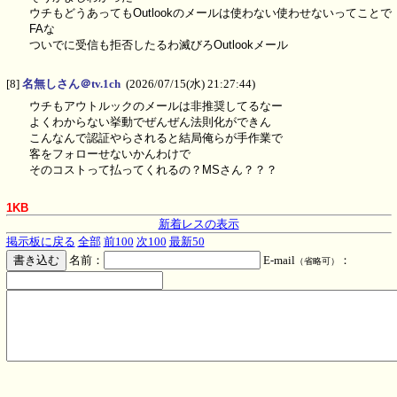
ウチもどうあってもOutlookのメールは使わない使わせないってことで
FAな
ついでに受信も拒否したるわ滅びろOutlookメール
[8]
名無しさん＠tv.1ch
(2026/07/15(水) 21:27:44)
ウチもアウトルックのメールは非推奨してるなー
よくわからない挙動でぜんぜん法則化ができん
こんなんで認証やらされると結局俺らが手作業で
客をフォローせないかんわけで
そのコストって払ってくれるの？MSさん？？？
1KB
新着レスの表示
掲示板に戻る
全部
前100
次100
最新50
名前：
E-mail
：
（省略可）