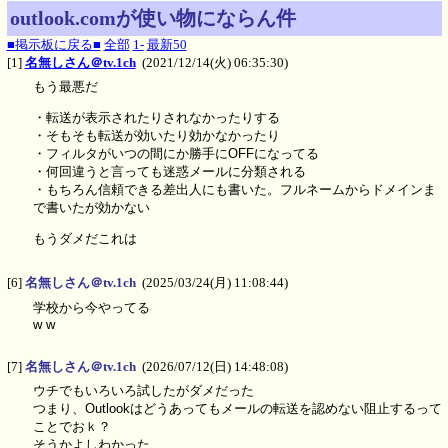
outlook.comが使い物にならん件
■掲示板に戻る■
全部
1-
最新50
[1]
名無しさん＠tv.1ch
(2021/12/14(火) 06:35:30)
もう最悪だ
・転送が表示されたりされなかったりする
・そもそも転送が効いたり効かなかったり
・フィルタがいつの間にか勝手にOFFになってる
・何回違うと言っても迷惑メールに分類される
・もちろん信頼できる差出人にも書いた。フルネームからドメインま
で書いたが効かない
もうダメだこれは
[6]
名無しさん＠tv.1ch
(2025/03/24(月) 11:08:44)
学校から今やってる
w w
[7]
名無しさん＠tv.1ch
(2026/07/12(日) 14:48:08)
ウチでもいろいろ試したがダメだった
つまり、Outlookはどうあってもメールの転送を認めない阻止するって
ことでおｋ？
そうかよしわかった