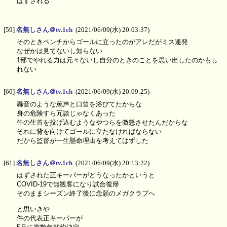
はずされる
[59]
名無しさん＠tv.1ch
(2021/06/09(水) 20:03:37)
そのときベンチからゴールに立ったのがアレだがミス連発
なぜかは見てないし知らない
1部でやれる力は元々ないし自分のときのことを思い出したのかもし
れない
[60]
名無しさん＠tv.1ch
(2021/06/09(水) 20:09:25)
轟音のような罵声と口笛を浴びてたからな
身の危険すら冗談じゃなくあった
牛の生首を投げ込むようなやつらを激怒させたんだからな
それに背を向けてゴールに立たなければならない
だから監督が一生懸命理由を考えてはずした
[61]
名無しさん＠tv.1ch
(2021/06/09(水) 20:13:22)
はずされた正キーパーがどうなったかというと
COVID-19で無観客になり試合復帰
そのままシーズン終了後に念願のメガクラブへ
と思いきや
件の代表正キーパーが