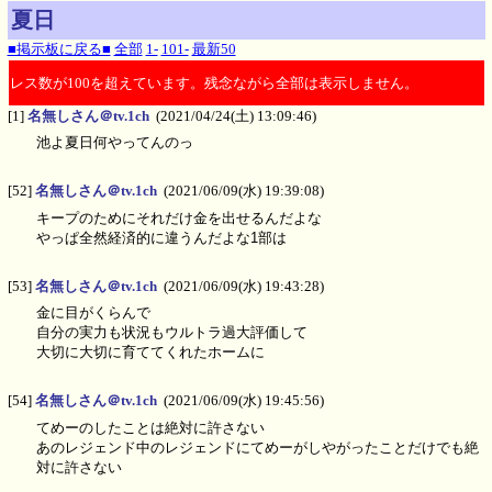
夏日
■掲示板に戻る■
全部
1-
101-
最新50
レス数が100を超えています。残念ながら全部は表示しません。
[1]
名無しさん＠tv.1ch
(2021/04/24(土) 13:09:46)
池よ夏日何やってんのっ
[52]
名無しさん＠tv.1ch
(2021/06/09(水) 19:39:08)
キープのためにそれだけ金を出せるんだよな
やっぱ全然経済的に違うんだよな1部は
[53]
名無しさん＠tv.1ch
(2021/06/09(水) 19:43:28)
金に目がくらんで
自分の実力も状況もウルトラ過大評価して
大切に大切に育ててくれたホームに
[54]
名無しさん＠tv.1ch
(2021/06/09(水) 19:45:56)
てめーのしたことは絶対に許さない
あのレジェンド中のレジェンドにてめーがしやがったことだけでも絶
対に許さない