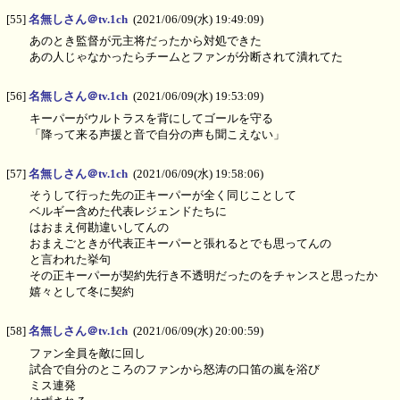
[55]
名無しさん＠tv.1ch
(2021/06/09(水) 19:49:09)
あのとき監督が元主将だったから対処できた
あの人じゃなかったらチームとファンが分断されて潰れてた
[56]
名無しさん＠tv.1ch
(2021/06/09(水) 19:53:09)
キーパーがウルトラスを背にしてゴールを守る
「降って来る声援と音で自分の声も聞こえない」
[57]
名無しさん＠tv.1ch
(2021/06/09(水) 19:58:06)
そうして行った先の正キーパーが全く同じことして
ベルギー含めた代表レジェンドたちに
はおまえ何勘違いしてんの
おまえごときが代表正キーパーと張れるとでも思ってんの
と言われた挙句
その正キーパーが契約先行き不透明だったのをチャンスと思ったか
嬉々として冬に契約
[58]
名無しさん＠tv.1ch
(2021/06/09(水) 20:00:59)
ファン全員を敵に回し
試合で自分のところのファンから怒涛の口笛の嵐を浴び
ミス連発