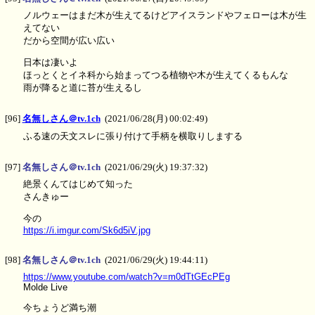
ノルウェーはまだ木が生えてるけどアイスランドやフェローは木が生
えてない
だから空間が広い広い
日本は凄いよ
ほっとくとイネ科から始まってつる植物や木が生えてくるもんな
雨が降ると道に苔が生えるし
[96]
名無しさん＠tv.1ch
(2021/06/28(月) 00:02:49)
ふる速の天文スレに張り付けて手柄を横取りしまする
[97]
名無しさん＠tv.1ch
(2021/06/29(火) 19:37:32)
絶景くんてはじめて知った
さんきゅー
今の
https://i.imgur.com/Sk6d5iV.jpg
[98]
名無しさん＠tv.1ch
(2021/06/29(火) 19:44:11)
https://www.youtube.com/watch?v=m0dTtGEcPEg
Molde Live
今ちょうど満ち潮