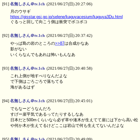
[91]
名無しさん＠tv.1ch
(2021/06/27(日) 20:27:06)
月のウサギ
https://gisstar.gsi.go.jp/selene/kaguyacesium/kaguya3Du.html
ぐるっと回して向こう側は衝突でボコボコ
[92]
名無しさん＠tv.1ch
(2021/06/27(日) 20:37:42)
やっぱ島の岩のところの
>>87
は合成かなあ
影がない
いくらなんでもあれは怖いもんなあ
[93]
名無しさん＠tv.1ch
(2021/06/27(日) 20:40:58)
これ上側が地すべりなんだよな
で下側はごろごろで落ちてる
海があるはず
[94]
名無しさん＠tv.1ch
(2021/06/27(日) 20:45:01)
でもなーどうなんだろ
すげー崖平気であるってたりするしなあ
日本だと500mくらいなら必ず草や潅木が生えてて崖には下から高い松
や何か木が生えてるけどここは岩山で何も生えてないんだよな
[95]
名無しさん＠tv.1ch
(2021/06/27(日) 20:49:09)