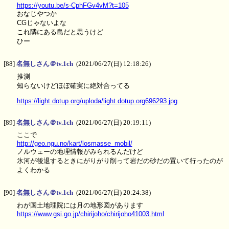
https://youtu.be/s-CphFGv4vM?t=105
おなじやつか
CGじゃないよな
これ隣にある島だと思うけど
ひー
[88]
名無しさん＠tv.1ch
(2021/06/27(日) 12:18:26)
推測
知らないけどほぼ確実に絶対合ってる
https://light.dotup.org/uploda/light.dotup.org696293.jpg
[89]
名無しさん＠tv.1ch
(2021/06/27(日) 20:19:11)
ここで
http://geo.ngu.no/kart/losmasse_mobil/
ノルウェーの地理情報がみられるんだけど
氷河が後退するときにがりがり削って岩だの砂だの置いて行ったのが
よくわかる
[90]
名無しさん＠tv.1ch
(2021/06/27(日) 20:24:38)
わが国土地理院には月の地形図があります
https://www.gsi.go.jp/chirijoho/chirijoho41003.html