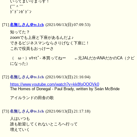
いってまいりまっす！
(￣＾￣ゞ
ﾄﾞﾄﾞﾝｶﾞﾄﾞﾝ
[71]
名無しさん＠tv.1ch
(2021/06/13(日) 07:09:53)
知ってた？
zoomでも上座と下座があるんだよ♪
できるビジネスマンならさりげなく下座に！
これで役員もおっけーさ
（ゝω・）vｷｬﾋﾟ- 本買ってねー ←元JALだかANAだかのCA（クビ
になった）
[72]
名無しさん＠tv.1ch
(2021/06/13(日) 21:16:04)
https://www.youtube.com/watch?v=kk8foQOQVk0
The Homes of Donegal - Paul Brady, written by Seán McBride
アイルランドの田舎の歌
[73]
名無しさん＠tv.1ch
(2021/06/13(日) 21:17:18)
人はいつも
誰も歓迎してくれないところへ行って
増えていく