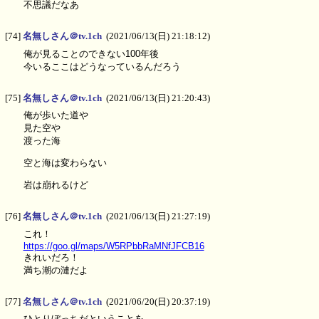
不思議だなあ
[74]
名無しさん＠tv.1ch
(2021/06/13(日) 21:18:12)
俺が見ることのできない100年後
今いるここはどうなっているんだろう
[75]
名無しさん＠tv.1ch
(2021/06/13(日) 21:20:43)
俺が歩いた道や
見た空や
渡った海
空と海は変わらない
岩は崩れるけど
[76]
名無しさん＠tv.1ch
(2021/06/13(日) 21:27:19)
これ！
https://goo.gl/maps/W5RPbbRaMNfJFCB16
きれいだろ！
満ち潮の漣だよ
[77]
名無しさん＠tv.1ch
(2021/06/20(日) 20:37:19)
ひとりぼっちだということを