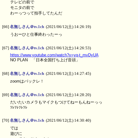
テレビの前で
モニタの前で
わーっつって拍手してたんだ
[66]
名無しさん＠tv.1ch
(2021/06/12(土) 14:26:19)
うおーひと仕事終わったーっ
[67]
名無しさん＠tv.1ch
(2021/06/12(土) 14:26:53)
https://www.youtube.com/watch?v=yq-t_mvDyUA
NO PLAN 「日本全国打ち上げ音頭」
[68]
名無しさん＠tv.1ch
(2021/06/12(土) 14:27:45)
zoomはバックレ！
[69]
名無しさん＠tv.1ch
(2021/06/12(土) 14:28:20)
だいたいカメラもマイクもつけてねーもんねーっっ
ｿﾚｿﾚｿﾚｿﾚ
[70]
名無しさん＠tv.1ch
(2021/06/12(土) 14:30:40)
では
遊びに