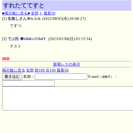
すれたててすと
■掲示板に戻る■
全部
1-
最新50
[1]
名無しさん＠tv.1ch
(2022/08/03(水) 20:08:27)
てすつ
[3]
でぶ氏 ◆i4hKv1Uh4Y
(2023/01/08(日) 03:15:54)
テスト
0KB
新着レスの表示
掲示板に戻る
全部
前100
次100
最新50
名前：
E-mail
：
（省略可）