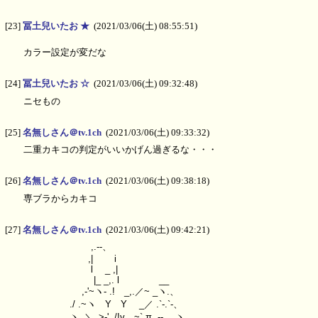
[23]
冨土兒いたお ★
(2021/03/06(土) 08:55:51)
カラー設定が変だな
[24]
冨土兒いたお ☆
(2021/03/06(土) 09:32:48)
ニセもの
[25]
名無しさん＠tv.1ch
(2021/03/06(土) 09:33:32)
二重カキコの判定がいいかげん過ぎるな・・・
[26]
名無しさん＠tv.1ch
(2021/03/06(土) 09:38:18)
専ブラからカキコ
[27]
名無しさん＠tv.1ch
(2021/03/06(土) 09:42:21)
,.--、
,| i
l _ ,|
|_ _,. l __
,-'~ヽ- .! _,.／~ _ヽ.、
./ .~ヽ Y Y _／ .`‐.`‐、
ヽ..＼_>‐' ./!γ ~`.π,.‐‐.、ヽ