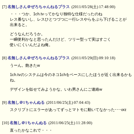
[7]
名無しさん＠ぜろちゃんねるプラス
(2011/05/28(土) 17:48:00)
・・・つか、1ch.tvってかなり独特な仕様だったのね
レス番ないし、レスひとつづつに一行レスやらをぶら下げることが
出来ると。
どうなんだろうか。
一瞬便利かなと思ったんだけど、ツリー型って実はすごく
使いにくいんだよね俺。
[8]
名無しさん＠ぜろちゃんねるプラス
(2011/05/29(日) 09:10:18)
うーん。飽きたw
1ch.tvのシステムは今のネコ1chをベースにしたほうが近く出来るかも
ね。
デザインを似せてみようかな。いわ男さんにご連絡w
[9]
名無し＠1ちゃんぬる
(2011/06/25(土) 07:04:43)
スクリプトにエラーがあってずっとマトモに動いてなかった･･･orz
[10]
名無し＠1ちゃんぬる
(2011/06/25(土) 11:28:00)
直ったかなこれで・・・