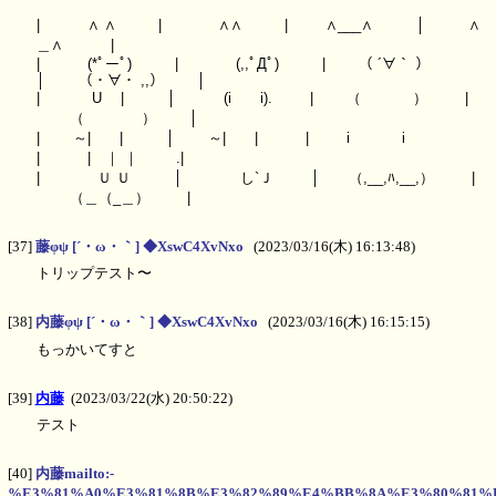
| ∧ ∧ | ∧∧ | ∧___∧ │ ∧
＿∧ |
| (*ﾟーﾟ) | (,,ﾟДﾟ) | （ ´∀｀ ）
│ （・∀・ ,,） │
| U | │ (i i). | （ ） |
（ ） │
| ～| | │ ～| | | i i
| | ｜ ｜ .|
| Ｕ Ｕ │ し`Ｊ │ （,__,ﾊ,__,） |
（＿（_＿） |
[37]
藤φψ [´・ω・｀] ◆XswC4XvNxo
(2023/03/16(木) 16:13:48)
トリップテスト〜
[38]
内藤φψ [´・ω・｀] ◆XswC4XvNxo
(2023/03/16(木) 16:15:15)
もっかいてすと
[39]
内藤
(2023/03/22(水) 20:50:22)
テスト
[40]
内藤mailto:-
%E3%81%A0%E3%81%8B%E3%82%89%E4%BB%8A%E3%80%81%E