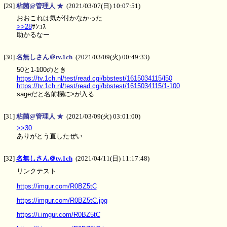
[29]
粘菌@管理人 ★
(2021/03/07(日) 10:07:51)
おおこれは気が付かなかった
>>28
ｻﾝｺｽ
助かるなー
[30]
名無しさん＠tv.1ch
(2021/03/09(火) 00:49:33)
50と1-100のとき
https://tv.1ch.nl/test/read.cgi/bbstest/1615034115/l50
https://tv.1ch.nl/test/read.cgi/bbstest/1615034115/1-100
sageだと名前欄に>が入る
[31]
粘菌@管理人 ★
(2021/03/09(火) 03:01:00)
>>30
ありがとう直したぜい
[32]
名無しさん＠tv.1ch
(2021/04/11(日) 11:17:48)
リンクテスト
https://imgur.com/R0BZ5tC
https://imgur.com/R0BZ5tC.jpg
https://i.imgur.com/R0BZ5tC