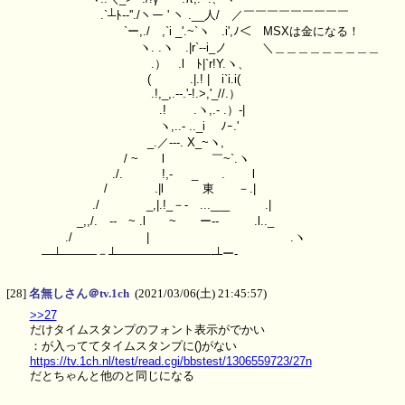
.`┴ﾄ-‐''./ヽー ' ヽ .__人/ ／￣￣￣￣￣￣￣￣￣
`ー,./ ,`i _'.~`ヽ .i',ﾉ＜ MSXは金になる！
ヽ. .ヽ .|r`-‐i_ノ ＼＿＿＿＿＿＿＿＿＿
.） .l ﾄ|`r!Y.ヽ、
( .|.! | i`i.i(
.!,_,.-‐.'-!.>,'_//.）
.! .ヽ,.- .）‐|
ヽ,..- .._i ﾉｰ.'
_.／-‐-. X_~ヽ,
/ ~ l ￣~`.ヽ
./. !,- _ . l
/ .|l 東 －.|
./ _,|.!_－- ...___ .|
_,,/. -‐ ~ .l ~ ー-- .l.._
./ | .ヽ
―┴―――－┴――――――――‐┴ー-
[28]
名無しさん＠tv.1ch
(2021/03/06(土) 21:45:57)
>>27
だけタイムスタンプのフォント表示がでかい
：が入っててタイムスタンプに()がない
https://tv.1ch.nl/test/read.cgi/bbstest/1306559723/27n
だとちゃんと他のと同じになる