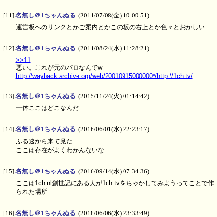
[11]
名無し＠1ちゃんぬる
(2011/07/08(金) 19:09:51)
運営板へのリンクとかご案内とかこの板の右上とか色々とおかしい
[12]
名無し＠1ちゃんぬる
(2011/08/24(水) 11:28:21)
>>11
悪い。これが元のパロなんでw
http://wayback.archive.org/web/20010915000000*/http://1ch.tv/
[13]
名無し＠1ちゃんぬる
(2015/11/24(火) 01:14:42)
一体ここはどこなんだ
[14]
名無し＠1ちゃんぬる
(2016/06/01(水) 22:23:17)
ふる速から来て見た
ここは存在がよくわかんないな
[15]
名無し＠1ちゃんぬる
(2016/09/14(水) 07:34:36)
ここは1ch.nl創世記にある人が1ch.tvをちゃかしてみようってことで作
られた場所
[16]
名無し＠1ちゃんぬる
(2018/06/06(水) 23:33:49)