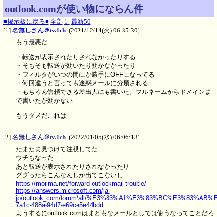
outlook.comが使い物にならん件
■掲示板に戻る■
全部
1-
最新50
[1]
名無しさん＠tv.1ch
(2021/12/14(火) 06:35:30)
もう最悪だ
・転送が表示されたりされなかったりする
・そもそも転送が効いたり効かなかったり
・フィルタがいつの間にか勝手にOFFになってる
・何回違うと言っても迷惑メールに分類される
・もちろん信頼できる差出人にも書いた。フルネームからドメインま
で書いたが効かない
もうダメだこれは
[2]
名無しさん＠tv.1ch
(2022/01/05(水) 06:06:13)
たまたま見つけて注視してた
ウチもなった
あと転送が表示されたりされなかったり
ググったらこんなんしか出てこないし
https://morima.net/forward-outlookmail-trouble/
https://answers.microsoft.com/ja-
jp/outlook_com/forum/all/%E3%83%A1%E3%83%BC%E3%83%AB
7a1c-488a-94d7-e69ce5e44bdd
ようするにoutlook.comはまともなメールとしては使うなってことだろ