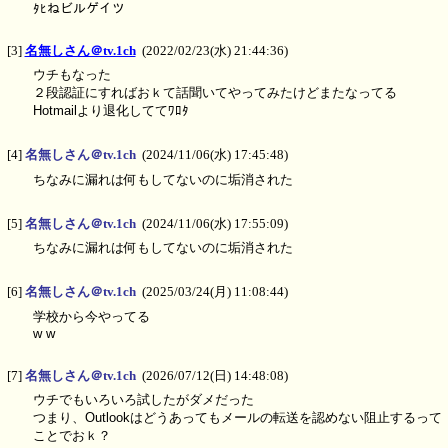
ﾀﾋねビルゲイツ
[3]
名無しさん＠tv.1ch
(2022/02/23(水) 21:44:36)
ウチもなった
２段認証にすればおｋて話聞いてやってみたけどまたなってる
Hotmailより退化しててﾜﾛﾀ
[4]
名無しさん＠tv.1ch
(2024/11/06(水) 17:45:48)
ちなみに漏れは何もしてないのに垢消された
[5]
名無しさん＠tv.1ch
(2024/11/06(水) 17:55:09)
ちなみに漏れは何もしてないのに垢消された
[6]
名無しさん＠tv.1ch
(2025/03/24(月) 11:08:44)
学校から今やってる
w w
[7]
名無しさん＠tv.1ch
(2026/07/12(日) 14:48:08)
ウチでもいろいろ試したがダメだった
つまり、Outlookはどうあってもメールの転送を認めない阻止するって
ことでおｋ？