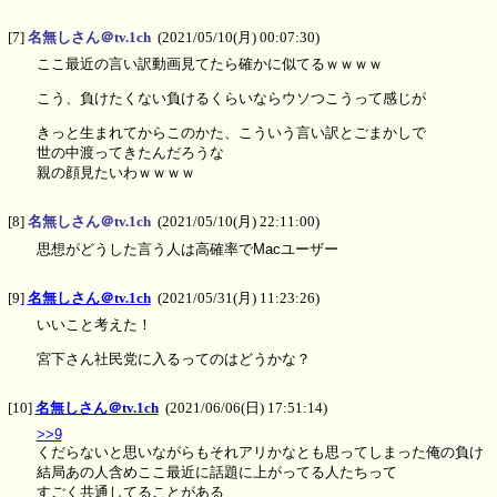
[7]
名無しさん＠tv.1ch
(2021/05/10(月) 00:07:30)
ここ最近の言い訳動画見てたら確かに似てるｗｗｗｗ
こう、負けたくない負けるくらいならウソつこうって感じが
きっと生まれてからこのかた、こういう言い訳とごまかしで
世の中渡ってきたんだろうな
親の顔見たいわｗｗｗｗ
[8]
名無しさん＠tv.1ch
(2021/05/10(月) 22:11:00)
思想がどうした言う人は高確率でMacユーザー
[9]
名無しさん＠tv.1ch
(2021/05/31(月) 11:23:26)
いいこと考えた！
宮下さん社民党に入るってのはどうかな？
[10]
名無しさん＠tv.1ch
(2021/06/06(日) 17:51:14)
>>9
くだらないと思いながらもそれアリかなとも思ってしまった俺の負け
結局あの人含めここ最近に話題に上がってる人たちって
すごく共通してることがある