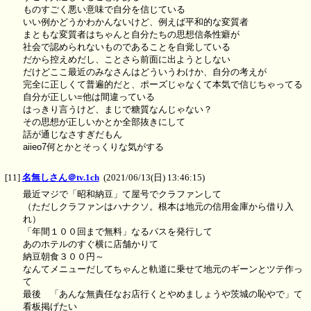
ものすごく悪い意味で自分を信じている
いい例かどうかわかんないけど、例えば平和的な変質者
まともな変質者はちゃんと自分たちの思想信条性癖が
社会で認められないものであることを自覚している
だから控えめだし、ことさら前面に出ようとしない
だけどここ最近のみなさんはどういうわけか、自分の考えが
完全に正しくて普遍的だと、ポーズじゃなくて本気で信じちゃってる
自分が正しい=他は間違っている
はっきり言うけど、まじで糖質なんじゃない？
その思想が正しいかとか全部抜きにして
話が通じなさすぎだもん
aiieo7何とかとそっくりな気がする
[11]
名無しさん＠tv.1ch
(2021/06/13(日) 13:46:15)
最近マジで「昭和納豆」て屋号でクラファンして
（ただしクラファンはハナクソ。根本は地元の信用金庫から借り入
れ）
「年間１００回まで無料」なるパスを発行して
あのホテルのすぐ横に店舗かりて
納豆朝食３００円～
なんてメニューだしてちゃんと軌道に乗せて地元のギーンとツテ作っ
て
最後 「あんな無責任なお店行くとやめましょうや茨城の恥やで」て
看板掲げたい