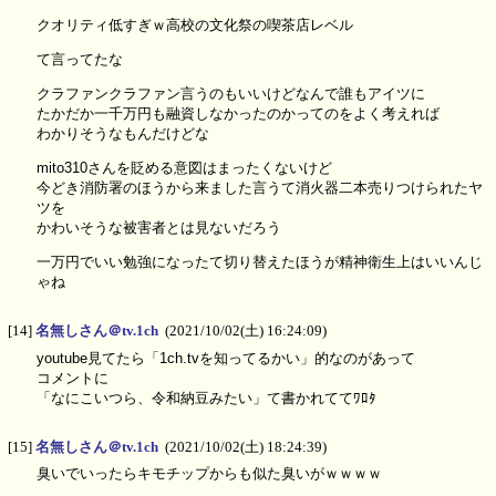
クオリティ低すぎｗ高校の文化祭の喫茶店レベル
て言ってたな
クラファンクラファン言うのもいいけどなんで誰もアイツに
たかだか一千万円も融資しなかったのかってのをよく考えれば
わかりそうなもんだけどな
mito310さんを貶める意図はまったくないけど
今どき消防署のほうから来ました言うて消火器二本売りつけられたヤ
ツを
かわいそうな被害者とは見ないだろう
一万円でいい勉強になったて切り替えたほうが精神衛生上はいいんじ
ゃね
[14]
名無しさん＠tv.1ch
(2021/10/02(土) 16:24:09)
youtube見てたら「1ch.tvを知ってるかい」的なのがあって
コメントに
「なにこいつら、令和納豆みたい」て書かれててﾜﾛﾀ
[15]
名無しさん＠tv.1ch
(2021/10/02(土) 18:24:39)
臭いでいったらキモチップからも似た臭いがｗｗｗｗ