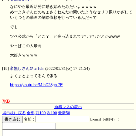
なにやら最近活発に動き始めたみたいよｗｗｗｗ
めーよきそんだのちょさくねんだの聞いたようなセリフ振りかざして
いくつもの動画の削除依頼を行っているんだって
でも
ツベ公式から「どこ？」と突っ込まれてアワアワだとかwwww
やっぱこの人最高
大好きｗｗｗｗ
[19]
名無しさん＠tv.1ch
(2022/05/31(火) 17:21:54)
よくまとまってるんで張る
https://youtu.be/M-bD28gb-7E
7KB
新着レスの表示
掲示板に戻る
全部
前100
次100
最新50
名前：
E-mail
：
（省略可）