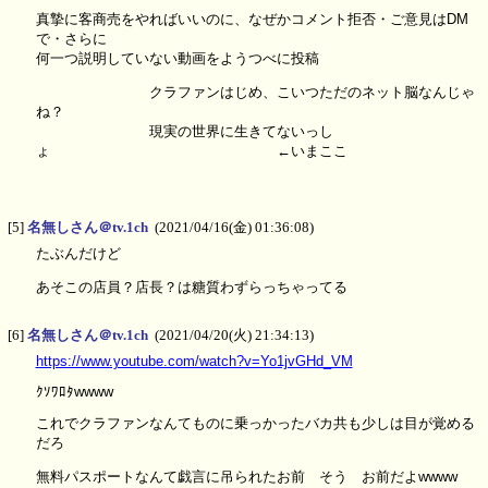
真摯に客商売をやればいいのに、なぜかコメント拒否・ご意見はDM
で・さらに
何一つ説明していない動画をようつべに投稿
クラファンはじめ、こいつただのネット脳なんじゃ
ね？
現実の世界に生きてないっし
ょ ←いまここ
[5]
名無しさん＠tv.1ch
(2021/04/16(金) 01:36:08)
たぶんだけど
あそこの店員？店長？は糖質わずらっちゃってる
[6]
名無しさん＠tv.1ch
(2021/04/20(火) 21:34:13)
https://www.youtube.com/watch?v=Yo1jvGHd_VM
ｸｿﾜﾛﾀwwww
これでクラファンなんてものに乗っかったバカ共も少しは目が覚める
だろ
無料パスポートなんて戯言に吊られたお前 そう お前だよwwww