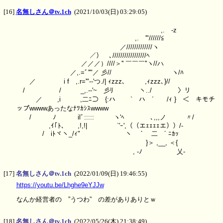
[16]
名無しさん＠tv.1ch
(2021/10/03(日) 03:29:05)
,. -z
,. '"//////≦
／/////////////ヽ
／） ､/////////////////ﾍ
／／／）////＞'' ￣￣￣''ヽ//ハ
／,.=ﾞ''"／ 彡// ヽ/ﾊ
／ i f ,.r='"-‐'つ./| ｨzzz､ ,ｨzzz､}//
/ / _,.-‐'~ 彡ﾘ ヽ../ 〉リ
／ ,i ,二ﾆ⊃ {:ハ ￣` ハ ´￣ /ｨ } ＜ キモチ
ップwwwwあったなﾅﾂｶｼｽwwww
/ ﾉ ilﾞ::::: ヽ'ﾍ ゝ､,,,ノ 〃/
,ｲ｢ﾄ､ ,!,!| `'ｰ',（（エｪｪｪｪエ））/-
/ iﾄヾヽ_/ｨ" ヽ ｀ 二 ´ ﾆｶｯ
}＞ ,__, ＜{
, -ﾉ 乂-
[17]
名無しさん＠tv.1ch
(2022/01/09(日) 19:46:55)
https://youtu.be/Lhghe9eYJJw
なんか経営者の ”うつわ” の差がありありとｗ
[18]
名無しさん＠tv.1ch
(2022/05/26(木) 21:38:49)