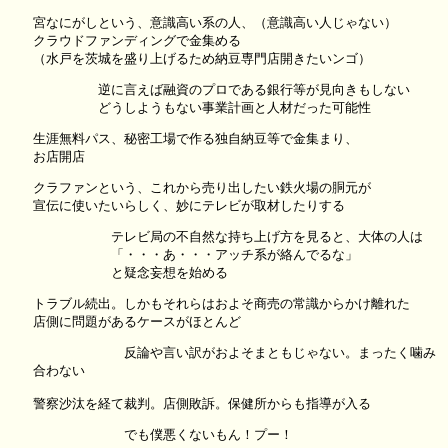
宮なにがしという、意識高い系の人、（意識高い人じゃない）
クラウドファンディングで金集める
（水戸を茨城を盛り上げるため納豆専門店開きたいンゴ）
逆に言えば融資のプロである銀行等が見向きもしない
どうしようもない事業計画と人材だった可能性
生涯無料パス、秘密工場で作る独自納豆等で金集まり、
お店開店
クラファンという、これから売り出したい鉄火場の胴元が
宣伝に使いたいらしく、妙にテレビが取材したりする
テレビ局の不自然な持ち上げ方を見ると、大体の人は
「・・・あ・・・アッチ系が絡んでるな」
と疑念妄想を始める
トラブル続出。しかもそれらはおよそ商売の常識からかけ離れた
店側に問題があるケースがほとんど
反論や言い訳がおよそまともじゃない。まったく噛み
合わない
警察沙汰を経て裁判。店側敗訴。保健所からも指導が入る
でも僕悪くないもん！プー！