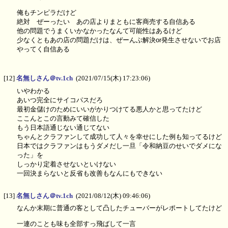
俺もチンピラだけど
絶対 ぜーったい あの店よりまともに客商売する自信ある
他の問題でうまくいかなかったなんて可能性はあるけど
少なくともあの店の問題だけは、ぜーんぶ解決or発生させないでお店
やってく自信ある
[12]
名無しさん＠tv.1ch
(2021/07/15(木) 17:23:06)
いやわかる
あいつ完全にサイコパスだろ
最初金儲けのためにいいがかりつけてる悪人かと思ってたけど
ここんとこの言動みて確信した
もう日本語通じない通じてない
ちゃんとクラファンして成功して人々を幸せにした例も知ってるけど
日本ではクラファンはもうダメだし一旦「令和納豆のせいでダメにな
った」を
しっかり定着させないといけない
一回決まらないと反省も改善もなんにもできない
[13]
名無しさん＠tv.1ch
(2021/08/12(木) 09:46:06)
なんか末期に普通の客として凸したチューバーがレポートしてたけど
一連のことも味も全部すっ飛ばして一言