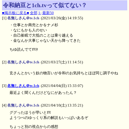
令和納豆と1ch.tvって似てない？
■掲示板に戻る■
全部
1-
最新50
[1]
名無しさん＠tv.1ch
(2021/03/26(金) 14:19:55)
・仕事とか商売とかをナメ杉
・なにもかも人のせい
・自己催眠で大抵のことは乗り越える
・金なんか大事じゃない天から降ってきた
ちゆ読んでてｵﾓﾀ
[2]
名無しさん＠tv.1ch
(2021/03/27(土) 11:14:51)
玄さんとかいう奴の物言いが令和のお気持ちとほぼ同じ調子やね
[3]
名無しさん＠tv.1ch
(2021/04/04(日) 15:33:07)
最近よく聞くんだけどなにがあったん？
[4]
名無しさん＠tv.1ch
(2021/04/10(土) 13:35:21)
ググったほうが早いとｵﾓ
ようつべのゆっくり系の解説もいっぱいあるぞ
ちょっと別の視点からの感想