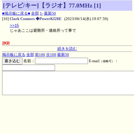
[テレビ/キー]【ラジオ】77.0MHz [1]
■掲示板に戻る■
全部
1-
最新50
[16]
Clark Connors ◆PowerKI28E
(2023/06/14(水) 19:07:59)
>>15
じゃあここは避難所・連絡所って事で
2KB
続きを読む
掲示板に戻る
全部
前100
次100
最新50
名前：
E-mail
：
（省略可）