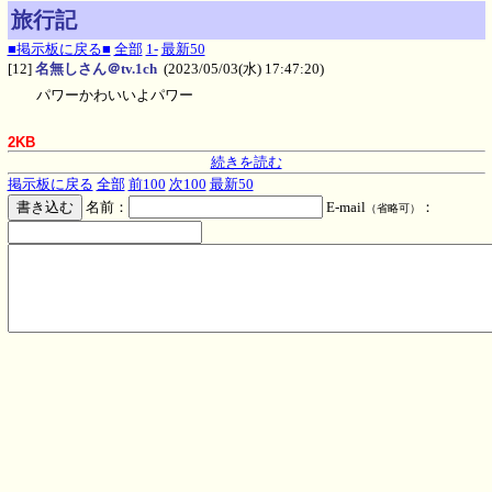
旅行記
■掲示板に戻る■
全部
1-
最新50
[12]
名無しさん＠tv.1ch
(2023/05/03(水) 17:47:20)
パワーかわいいよパワー
2KB
続きを読む
掲示板に戻る
全部
前100
次100
最新50
名前：
E-mail
：
（省略可）