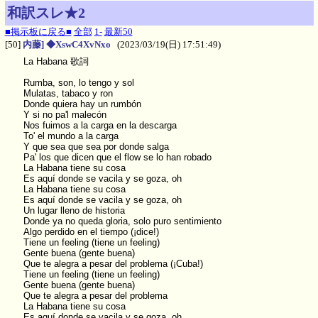
和訳スレ★2
■掲示板に戻る■
全部
1-
最新50
[50]
内藤] ◆XswC4XvNxo
(2023/03/19(日) 17:51:49)
La Habana 歌詞
Rumba, son, lo tengo y sol
Mulatas, tabaco y ron
Donde quiera hay un rumbón
Y si no pa'l malecón
Nos fuimos a la carga en la descarga
To' el mundo a la carga
Y que sea que sea por donde salga
Pa' los que dicen que el flow se lo han robado
La Habana tiene su cosa
Es aquí donde se vacila y se goza, oh
La Habana tiene su cosa
Es aquí donde se vacila y se goza, oh
Un lugar lleno de historia
Donde ya no queda gloria, solo puro sentimiento
Algo perdido en el tiempo (¡dice!)
Tiene un feeling (tiene un feeling)
Gente buena (gente buena)
Que te alegra a pesar del problema (¡Cuba!)
Tiene un feeling (tiene un feeling)
Gente buena (gente buena)
Que te alegra a pesar del problema
La Habana tiene su cosa
Es aquí donde se vacila y se goza, oh