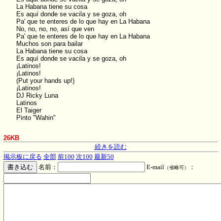
La Habana tiene su cosa
Es aquí donde se vacila y se goza, oh
Pa' que te enteres de lo que hay en La Habana
No, no, no, no, así que ven
Pa' que te enteres de lo que hay en La Habana
Muchos son para bailar
La Habana tiene su cosa
Es aquí donde se vacila y se goza, oh
¡Latinos!
¡Latinos!
(Put your hands up!)
¡Latinos!
DJ Ricky Luna
Latinos
El Taiger
Pinto "Wahin"
26KB
続きを読む
掲示板に戻る
全部
前100
次100
最新50
名前：
E-mail
：
（省略可）